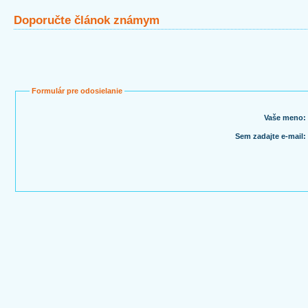
Doporučte článok známym
Formulár pre odosielanie
Vaše meno:
Sem zadajte e-mail: