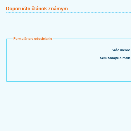
Doporučte článok známym
Formulár pre odosielanie
Vaše meno:
Sem zadajte e-mail: