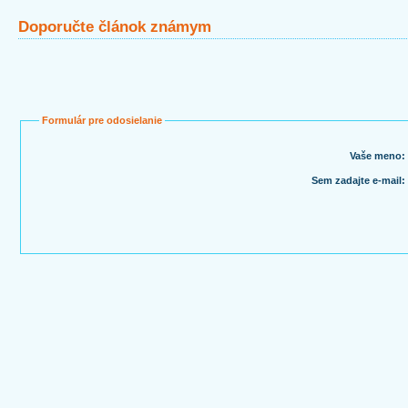
Doporučte článok známym
Formulár pre odosielanie
Vaše meno:
Sem zadajte e-mail: