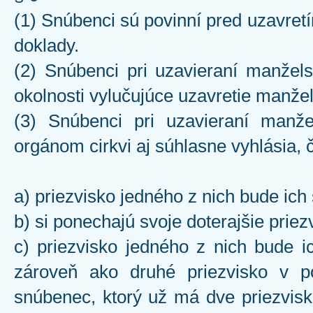
(1) Snúbenci sú povinní pred uzavre
doklady.
(2) Snúbenci pri uzavieraní manžel
okolnosti vylučujúce uzavretie manžel
(3) Snúbenci pri uzavieraní manž
orgánom cirkvi aj súhlasne vyhlásia, č
a) priezvisko jedného z nich bude ic
b) si ponechajú svoje doterajšie priez
c) priezvisko jedného z nich bude i
zároveň ako druhé priezvisko v po
snúbenec, ktorý už má dve priezviská