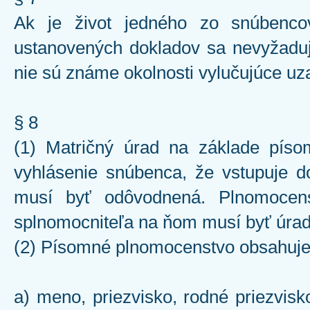
Ak je život jedného zo snúbenco
ustanovených dokladov sa nevyžaduj
nie sú známe okolnosti vylučujúce uz
§ 8
(1) Matričný úrad na základe píso
vyhlásenie snúbenca, že vstupuje do
musí byť odôvodnená. Plnomocen
splnomocniteľa na ňom musí byť úrad
(2) Písomné plnomocenstvo obsahuje
a) meno, priezvisko, rodné priezvis