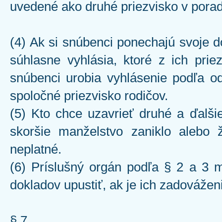
uvedené ako druhé priezvisko v porad
(4) Ak si snúbenci ponechajú svoje d
súhlasne vyhlásia, ktoré z ich prie
snúbenci urobia vyhlásenie podľa od
spoločné priezvisko rodičov.
(5) Kto chce uzavrieť druhé a ďalši
skoršie manželstvo zaniklo alebo
neplatné.
(6) Príslušný orgán podľa § 2 a 3
dokladov upustiť, ak je ich zadováže
§ 7