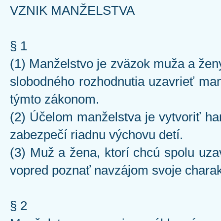
VZNIK MANŽELSTVA
§ 1
(1) Manželstvo je zväzok muža a ženy
slobodného rozhodnutia uzavrieť ma
týmto zákonom.
(2) Účelom manželstva je vytvoriť ha
zabezpečí riadnu výchovu detí.
(3) Muž a žena, ktorí chcú spolu uza
vopred poznať navzájom svoje charakt
§ 2