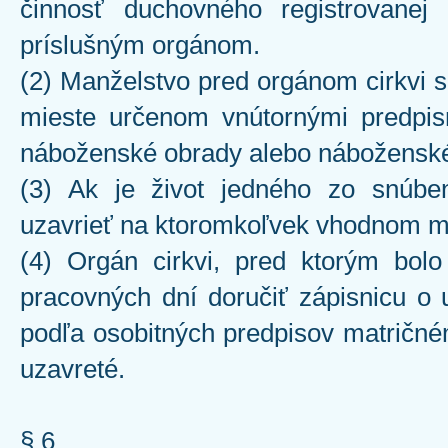
činnosť duchovného registrovanej 
príslušným orgánom.
(2) Manželstvo pred orgánom cirkvi 
mieste určenom vnútornými predpism
náboženské obrady alebo náboženské
(3) Ak je život jedného zo snúb
uzavrieť na ktoromkoľvek vhodnom m
(4) Orgán cirkvi, pred ktorým bolo
pracovných dní doručiť zápisnicu o 
podľa osobitných predpisov matričné
uzavreté.
§ 6