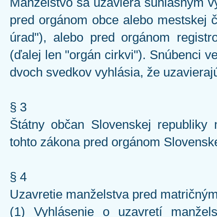
Manželstvo sa uzaviera súhlasným vy
pred orgánom obce alebo mestskej čas
úrad"), alebo pred orgánom registro
(ďalej len "orgán cirkvi"). Snúbenci
dvoch svedkov vyhlásia, že uzavieraj
§ 3
Štátny občan Slovenskej republiky
tohto zákona pred orgánom Slovenske
§ 4
Uzavretie manželstva pred matričný
(1) Vyhlásenie o uzavretí manžel