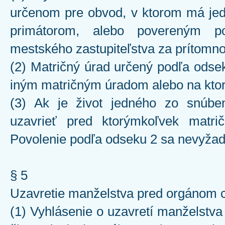
určenom pre obvod, v ktorom má jede
primátorom, alebo povereným po
mestského zastupiteľstva za prítomnos
(2) Matričný úrad určený podľa odse
iným matričným úradom alebo na kt
(3) Ak je život jedného zo snúb
uzavrieť pred ktorýmkoľvek matr
Povolenie podľa odseku 2 sa nevyžad
§ 5
Uzavretie manželstva pred orgánom c
(1) Vyhlásenie o uzavretí manželstv