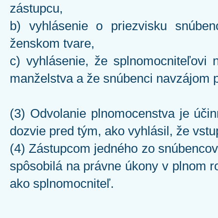
zástupcu,
b) vyhlásenie o priezvisku snúbe
ženskom tvare,
c) vyhlásenie, že splnomocniteľovi 
manželstva a že snúbenci navzájom po
(3) Odvolanie plnomocenstva je úči
dozvie pred tým, ako vyhlásil, že vst
(4) Zástupcom jedného zo snúbencov m
spôsobilá na právne úkony v plnom r
ako splnomocniteľ.