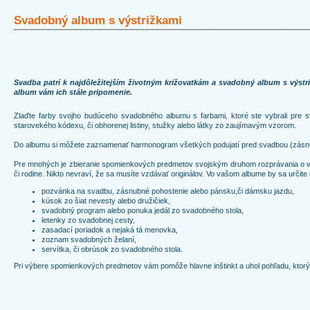
Svadobný album s výstrižkami
Svadba patrí k najdôležitejším životným križovatkám a svadobný album s výstr
album vám ich stále pripomenie.
Zlaďte farby svojho budúceho svadobného albumu s farbami, ktoré ste vybrali pre sv
starovekého kódexu, či obhorenej listiny, stužky alebo látky zo zaujímavým vzorom.
Do albumu si môžete zaznamenať harmonogram všetkých podujatí pred svadbou (zásnubn
Pre mnohých je zbieranie spomienkových predmetov svojským druhom rozprávania o vlastn
či rodine. Nikto nevraví, že sa musíte vzdávať originálov. Vo vašom albume by sa určite 
pozvánka na svadbu, zásnubné pohostenie alebo pánsku,či dámsku jazdu,
kúsok zo šiat nevesty alebo družičiek,
svadobný program alebo ponuka jedál zo svadobného stola,
letenky zo svadobnej cesty,
zasadací poriadok a nejaká tá menovka,
zoznam svadobných želaní,
servítka, či obrúsok zo svadobného stola.
Pri výbere spomienkových predmetov vám pomôže hlavne inštinkt a uhol pohľadu, ktorý