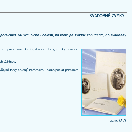
SVADOBNÉ ZVYKY
 spomienku. Sú veci alebo udalosti, na ktoré po svadbe zabudnete, no svadobný
nú aj morušové kvety, drobné plody, stužky, imitácia
ch týždňov.
čajné fotky sa dajú zarámovať, alebo poslať priateľom
autor: M. P.