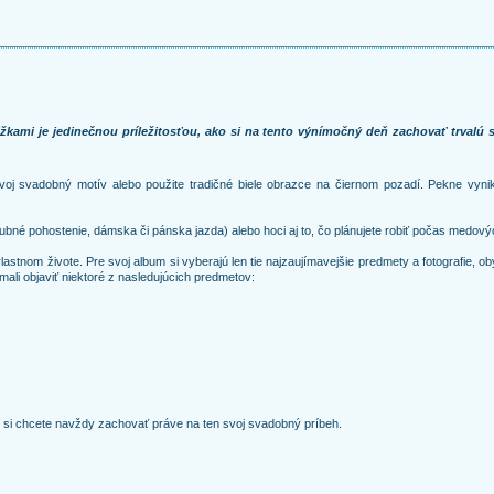
ižkami je jedinečnou príležitosťou, ako si na tento výnímočný deň zachovať trvalú
oj svadobný motív alebo použite tradičné biele obrazce na čiernom pozadí. Pekne vynik
é pohostenie, dámska či pánska jazda) alebo hoci aj to, čo plánujete robiť počas medový
om živote. Pre svoj album si vyberajú len tie najzaujímavejšie predmety a fotografie, oby
mali objaviť niektoré z nasledujúcich predmetov:
 si chcete navždy zachovať práve na ten svoj svadobný príbeh.