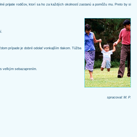
lné prijatie rodičov, ktorí sa ho za každých okolností zastanú a pomôžu mu. Preto by si
í.
 každom prípade je dobré odolať vonkajším tlakom. Túžba
en s veľkým sebazaprením.
spracoval: M. P.