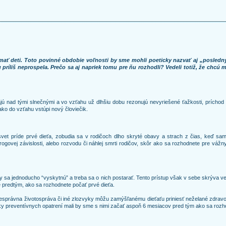
mať deti. Toto povinné obdobie voľnosti by sme mohli poeticky nazvať aj „posledný
u príliš neprospela. Prečo sa aj napriek tomu pre ňu rozhodli? Vedeli totiž, že chcú
jú nad tými slnečnými a vo vzťahu už dlhšiu dobu rezonujú nevyriešené ťažkosti, príchod d
ako do vzťahu vstúpi nový človiečik.
et príde prvé dieťa, zobudia sa v rodičoch dlho skryté obavy a strach z čias, keď sam
, drogovej závislosti, alebo rozvodu či náhlej smrti rodičov, skôr ako sa rozhodnete pre vá
 sa jednoducho “vyskytnú” a treba sa o nich postarať. Tento prístup však v sebe skrýva ve
 predtým, ako sa rozhodnete počať prvé dieťa.
l. Nesprávna životospráva či iné zlozvyky môžu zamýšľanému dieťaťu priniesť neželané zdra
ky preventívnych opatrení mali by sme s nimi začať aspoň 6 mesiacov pred tým ako sa rozh