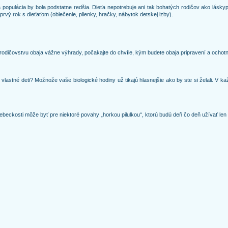
 populácia by bola podstatne redšia. Dieťa nepotrebuje ani tak bohatých rodičov ako láskyp
prvý rok s dieťaťom (oblečenie, plienky, hračky, nábytok detskej izby).
k rodičovstvu obaja vážne výhrady, počakajte do chvíle, kým budete obaja pripravení a ochotn
ž vlastné deti? Možnože vaše biologické hodiny už tikajú hlasnejšie ako by ste si želali. V
esebeckosti môže byť pre niektoré povahy „horkou pilulkou“, ktorú budú deň čo deň užívať l