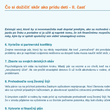
Čo si dožičiť skôr ako prídu deti - II. časť
Existujú veci, ktoré by si novomanželia mali dopriať predtým, ako sa rozhodnú 
jazdu po Írsku a poriadne si ju užili aj napriek tomu, že ich finančnému rozpočt
roky, kým by si splnili spoločný sen vidieť smaragdový ostrov.
6. Vyriešte si partnerské konflikty
Zrejme neexistuje pár, ktorý by sa nikdy nepohádal. Ale keď „zamračené“ dni prevláda
problémy ako je napríklad vzájomná nedôvera sa dospelí ľudia musia naučiť riešiť skôr, 
7. Zbavte sa svojich detských obáv
Psychológovia ich vidia na kaźdom kroku. Mladý pár sa vezme a vo chvíli, keď na sv
„nevybavený účet“. Ak ste prežili strastiplné detstvo či už kvôli alkoholizmu v rodine
problémami.
8. Prehodnoďte svoj životný štýl
Veľa párov sa na príchod potomka žiadnym spôsobom nepripravuje. Noví členovia rodiny
ako sa vyhnúť prípadným ťažkostiam, je absolvovať spoločnú zdravotnú prehliadku ešte
S úmyslom založiť si rodinu by malo prísť aj rozhodnutie prehodnotiť svoj životný štý
že v stredu pôjdeme na vyšetrenie a vo štvrtok počneme potomka. Aby boli všetky účin
9. Vytvorte si finančný plán