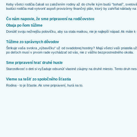
Keby všetci rodičia čakali so založením rodiny až do chvíle kým budú “bohatí”, svetová
budúci rodičia mali vytvoriť aspoň provizórny finančný plán, ktorý by zahŕňal náklady na 
Čo nám napovie, že sme pripravení na rodičovstvo
Obaja po ňom túžime
Donútiť svoju nežnejšiu polovičku, aby sa stala matkou, nie je najlepší nápad. Ak máte 
Túžime zo správnych dôvodov
Štrikuje vaša svokra „výbavičku“ už od svadobnej hostiny? Majú všetci vaši priatelia u
po deťoch musí v prvom rade vychádzať od vás, nie z vášho bezprostredného okolia.
Sme pripravení hrať druhé husle
Starostlivosť o deti si vyžaduje odsunúť vlastné záujmy na druhé miesto. Tento druh n
Vieme sa tešiť zo spoločného šťastia
Rodina - to je šťastie. Ak sme pripravení, hurá na to.