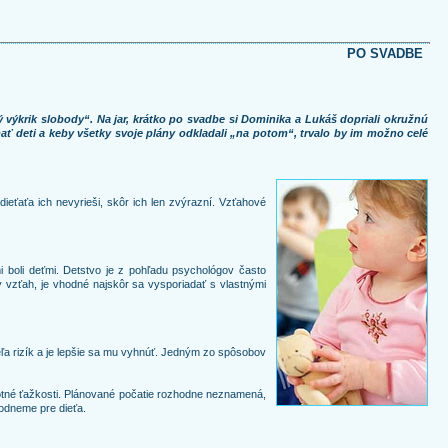
PO SVADBE
 výkrik slobody“. Na jar, krátko po svadbe si Dominika a Lukáš dopriali okružnú
 mať deti a keby všetky svoje plány odkladali „na potom“, trvalo by im možno celé
ieťaťa ich nevyrieši, skôr ich len zvýrazní. Vzťahové
i boli deťmi. Detstvo je z pohľadu psychológov často
žny vzťah, je vhodné najskôr sa vysporiadať s vlastnými
ľa rizík a je lepšie sa mu vyhnúť. Jedným zo spôsobov
votné ťažkosti. Plánované počatie rozhodne neznamená,
odneme pre dieťa.