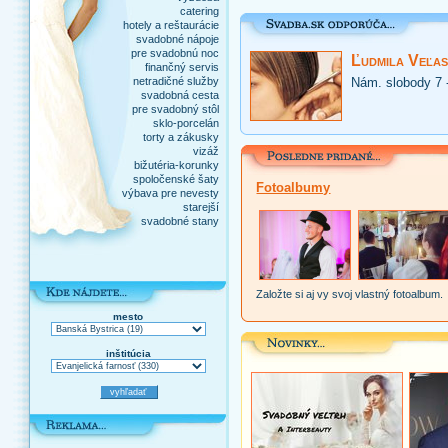
catering
hotely a reštaurácie
svadobné nápoje
pre svadobnú noc
Ľudmila Veľas
finančný servis
netradičné služby
Nám. slobody 7 
svadobná cesta
pre svadobný stôl
sklo-porcelán
torty a zákusky
vizáž
bižutéria-korunky
spoločenské šaty
Fotoalbumy
výbava pre nevesty
starejší
svadobné stany
Založte si aj vy svoj vlastný fotoalbum.
mesto
inštitúcia