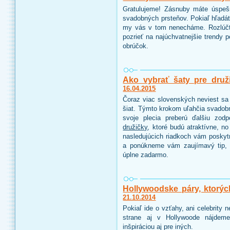
Gratulujeme! Zásnuby máte úspeš
svadobných prsteňov. Pokiaľ hľadáte
my vás v tom nenecháme. Rozlúčt
pozrieť na najúchvatnejšie trendy 
obrúčok.
Ako vybrať šaty pre druž
16.04.2015
Čoraz viac slovenských neviest sa 
šiat. Týmto krokom uľahčia svadobn
svoje plecia preberú ďalšiu zo
družičky
, ktoré budú atraktívne, n
nasledujúcich riadkoch vám poskyt
a ponúkneme vám zaujímavý tip, 
úplne zadarmo.
Hollywoodske páry, ktorýc
21.10.2014
Pokiaľ ide o vzťahy, ani celebrity
strane aj v Hollywoode nájdeme
inšpiráciou aj pre iných.