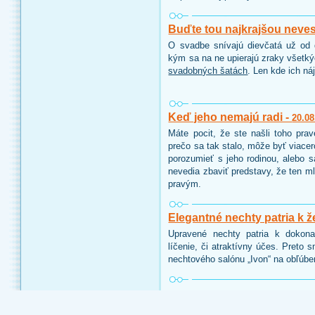
Buďte tou najkrajšou neve
O svadbe snívajú dievčatá už od d
kým sa na ne upierajú zraky všetk
svadobných šatách
. Len kde ich ná
Keď jeho nemajú radi -
20.08
Máte pocit, že ste našli toho pra
prečo sa tak stalo, môže byť viace
porozumieť s jeho rodinou, alebo 
nevedia zbaviť predstavy, že ten ml
pravým.
Elegantné nechty patria k ž
Upravené nechty patria k dokon
líčenie, či atraktívny účes. Preto 
nechtového salónu „Ivon“ na obľúbe