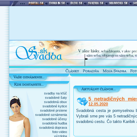
svadby na kľúč
svadobné šaty
5 netradičných mie
svadobná obuv
12.05.2020
svadobné kytice
Svadobná cesta je pomyselnou b
svadobné prstene
svadobné oznámenia
Vybrali sme pre vás 5 netradičnýc
svadobné účesy
svadobnú cestu. Čo takto Karibik
svadobná hudba
svadobná doprava
foto-video
výzdoba