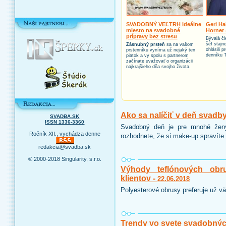
SVADOBNÝ VEĽTRH ideálne
Geri Ha
miesto na svadobné
Horner 
prípravy bez stresu
Bývalá čl
šéf stajn
Zásnubný prsteň
sa na vašom
ohlásili 
prstenníku vyníma už nejaký ten
denníku 
piatok a vy spolu s partnerom
začínate uvažovať o organizácii
najkrajšieho dňa svojho života.
Ako sa nalíčiť v deň svadb
SVADBA.SK
ISSN 1336-3360
Svadobný deň je pre mnohé ženy
Ročník XII., vychádza denne
rozhodnete, že si make-up spravíte 
redakcia@svadba.sk
© 2000-2018 Singularity, s.r.o.
Výhody teflónových obr
klientov -
22.06.2018
Polyesterové obrusy preferuje už vä
Trendy vo svete svadobnýc