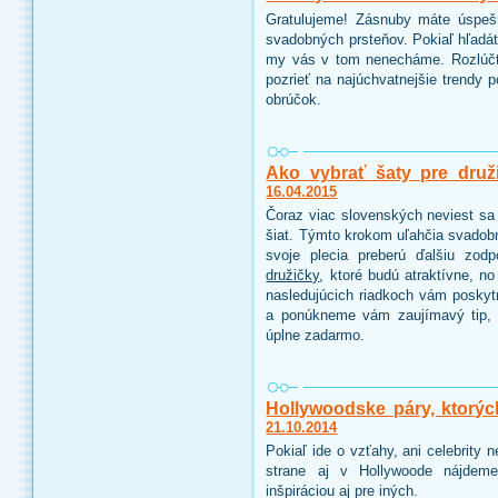
Gratulujeme! Zásnuby máte úspeš
svadobných prsteňov. Pokiaľ hľadáte
my vás v tom nenecháme. Rozlúčt
pozrieť na najúchvatnejšie trendy 
obrúčok.
Ako vybrať šaty pre druž
16.04.2015
Čoraz viac slovenských neviest sa 
šiat. Týmto krokom uľahčia svadobn
svoje plecia preberú ďalšiu zo
družičky
, ktoré budú atraktívne, n
nasledujúcich riadkoch vám poskyt
a ponúkneme vám zaujímavý tip, 
úplne zadarmo.
Hollywoodske páry, ktorýc
21.10.2014
Pokiaľ ide o vzťahy, ani celebrity
strane aj v Hollywoode nájdeme
inšpiráciou aj pre iných.