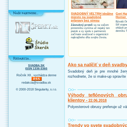
SVADOBNÝ VEĽTRH ideálne
Geri Ha
miesto na svadobné
Horner 
prípravy bez stresu
Bývalá čl
šéf stajn
Zásnubný prsteň
sa na vašom
ohlásili 
prstenníku vyníma už nejaký ten
denníku 
piatok a vy spolu s partnerom
začínate uvažovať o organizácii
najkrajšieho dňa svojho života.
Ako sa nalíčiť v deň svadb
SVADBA.SK
ISSN 1336-3360
Svadobný deň je pre mnohé ženy
Ročník XII., vychádza denne
rozhodnete, že si make-up spravíte 
redakcia@svadba.sk
© 2000-2018 Singularity, s.r.o.
Výhody teflónových obr
klientov -
22.06.2018
Polyesterové obrusy preferuje už vä
Trendy vo svete svadobnýc