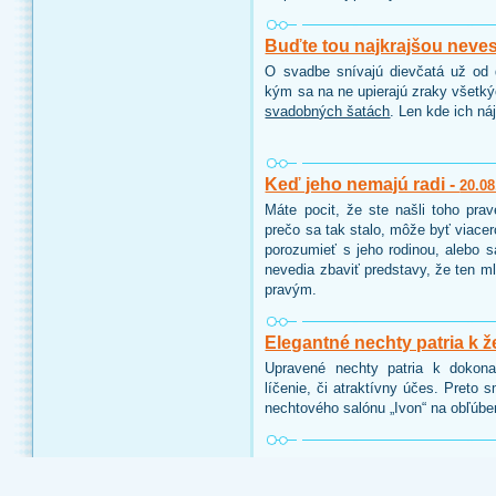
Buďte tou najkrajšou neve
O svadbe snívajú dievčatá už od d
kým sa na ne upierajú zraky všetk
svadobných šatách
. Len kde ich ná
Keď jeho nemajú radi -
20.08
Máte pocit, že ste našli toho pra
prečo sa tak stalo, môže byť viace
porozumieť s jeho rodinou, alebo 
nevedia zbaviť predstavy, že ten ml
pravým.
Elegantné nechty patria k ž
Upravené nechty patria k dokon
líčenie, či atraktívny účes. Preto 
nechtového salónu „Ivon“ na obľúbe