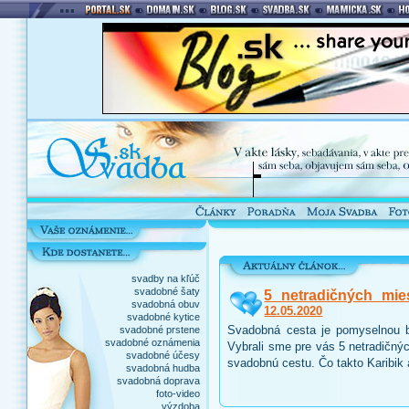
svadby na kľúč
svadobné šaty
5 netradičných mie
svadobná obuv
12.05.2020
svadobné kytice
Svadobná cesta je pomyselnou b
svadobné prstene
svadobné oznámenia
Vybrali sme pre vás 5 netradičnýc
svadobné účesy
svadobnú cestu. Čo takto Karibik
svadobná hudba
svadobná doprava
foto-video
výzdoba