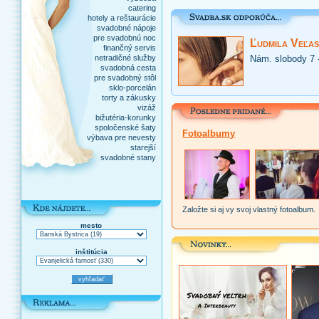
catering
hotely a reštaurácie
svadobné nápoje
pre svadobnú noc
Ľudmila Veľas
finančný servis
netradičné služby
Nám. slobody 7 
svadobná cesta
pre svadobný stôl
sklo-porcelán
torty a zákusky
vizáž
bižutéria-korunky
spoločenské šaty
Fotoalbumy
výbava pre nevesty
starejší
svadobné stany
Založte si aj vy svoj vlastný fotoalbum.
mesto
inštitúcia