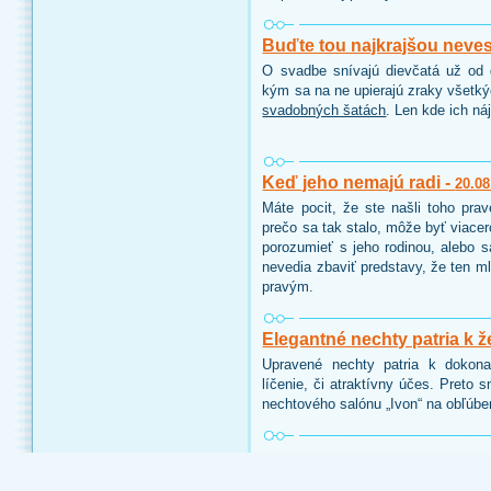
Buďte tou najkrajšou neve
O svadbe snívajú dievčatá už od d
kým sa na ne upierajú zraky všetk
svadobných šatách
. Len kde ich ná
Keď jeho nemajú radi -
20.08
Máte pocit, že ste našli toho pra
prečo sa tak stalo, môže byť viace
porozumieť s jeho rodinou, alebo 
nevedia zbaviť predstavy, že ten ml
pravým.
Elegantné nechty patria k ž
Upravené nechty patria k dokon
líčenie, či atraktívny účes. Preto 
nechtového salónu „Ivon“ na obľúbe