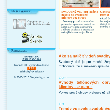
SVADOBNÝ VEĽTRH ideálne
Geri Ha
miesto na svadobné
Horner 
prípravy bez stresu
Bývalá čl
šéf stajn
Zásnubný prsteň
sa na vašom
ohlásili 
prstenníku vyníma už nejaký ten
denníku 
piatok a vy spolu s partnerom
začínate uvažovať o organizácii
najkrajšieho dňa svojho života.
Ako sa nalíčiť v deň svadb
SVADBA.SK
ISSN 1336-3360
Svadobný deň je pre mnohé ženy
Ročník XII., vychádza denne
rozhodnete, že si make-up spravíte 
redakcia@svadba.sk
© 2000-2018 Singularity, s.r.o.
Výhody teflónových obr
klientov -
22.06.2018
Polyesterové obrusy preferuje už vä
Trendy vo svete svadobnýc