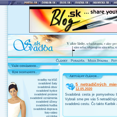
svadby na kľúč
svadobné šaty
5 netradičných mie
svadobná obuv
12.05.2020
svadobné kytice
Svadobná cesta je pomyselnou b
svadobné prstene
svadobné oznámenia
Vybrali sme pre vás 5 netradičnýc
svadobné účesy
svadobnú cestu. Čo takto Karibik
svadobná hudba
svadobná doprava
foto-video
výzdoba