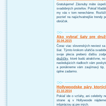
Gratulujeme! Zásnuby máte úspeš
svadobných prsteňov. Pokiaľ hľadáte
my vás v tom nenecháme. Rozlúčt
pozrieť na najúchvatnejšie trendy 
obrúčok.
Ako vybrať šaty pre druž
16.04.2015
Čoraz viac slovenských neviest sa 
šiat. Týmto krokom uľahčia svadobn
svoje plecia preberú ďalšiu zo
družičky
, ktoré budú atraktívne, n
nasledujúcich riadkoch vám poskyt
a ponúkneme vám zaujímavý tip, 
úplne zadarmo.
Hollywoodske páry, ktorýc
21.10.2014
Pokiaľ ide o vzťahy, ani celebrity
strane aj v Hollywoode nájdeme
inšpiráciou aj pre iných.