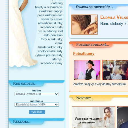
catering
hotely a reštaurácie
svadobné nápoje
pre svadobnú noc
Ľudmila Veľas
finančný servis
netradičné služby
Nám. slobody 7 
svadobná cesta
pre svadobný stôl
sklo-porcelán
torty a zákusky
vizáž
bižutéria-korunky
spoločenské šaty
Fotoalbumy
výbava pre nevesty
starejší
svadobné stany
Založte si aj vy svoj vlastný fotoalbum.
mesto
inštitúcia